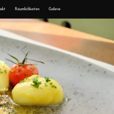
akt
Räumlichkeiten
Galerie
Küche
nsere
 die
ukte