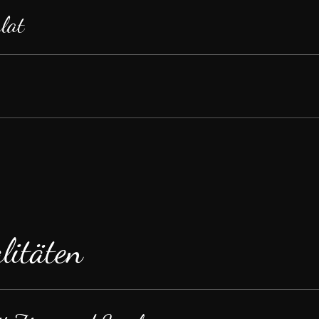
lat
litäten