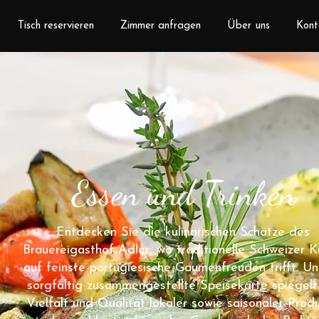
Tisch reservieren
Zimmer anfragen
Über uns
Kont
Essen und Trinken
Entdecken Sie die kulinarischen Schätze des
Brauereigasthof Adler, wo traditionelle Schweizer 
auf feinste portugiesische Gaumenfreuden trifft. U
sorgfältig zusammengestellte Speisekarte spiegelt
Vielfalt und Qualität lokaler sowie saisonaler Prod