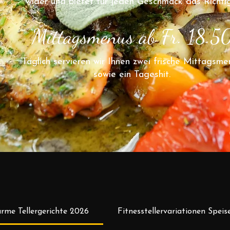
wider und bietet für jeden Geschmack das Richtig
Mittagsmenus ab Fr. 18.5
Täglich servieren wir Ihnen zwei frische Mittagsme
sowie ein Tageshit.
rme Tellergerichte 2026
Fitnesstellervariationen Spei