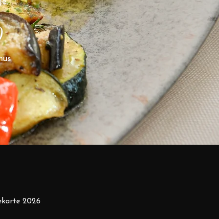
e.
0
nüs
sekarte 2026