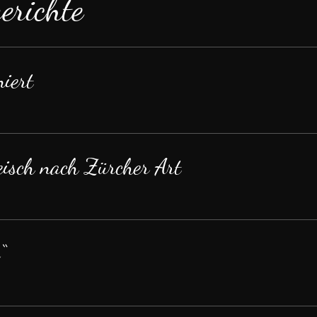
erichte
niert
eisch nach Zürcher Art
“