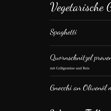
Vegetarische G
Spaghetti
Quornschnitzel prove
mit Grillgemüse und Reis
Gnocchi an Olivenöl 