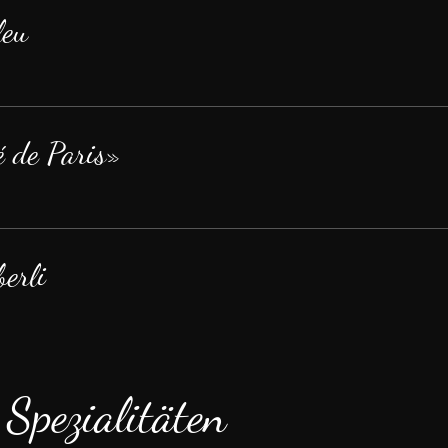
leu
é de Paris»
berli
 Spezialitäten