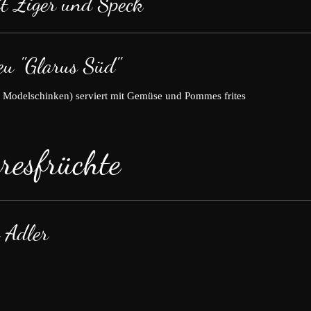
it Ziger und Speck
eu "Glarus Süd"
d Modelschinken) serviert mit Gemüse und Pommes frites
resfrüchte
m Adler