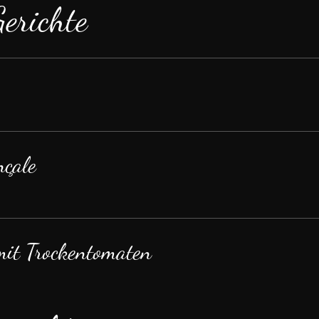
erichte
nçale
mit Trockentomaten